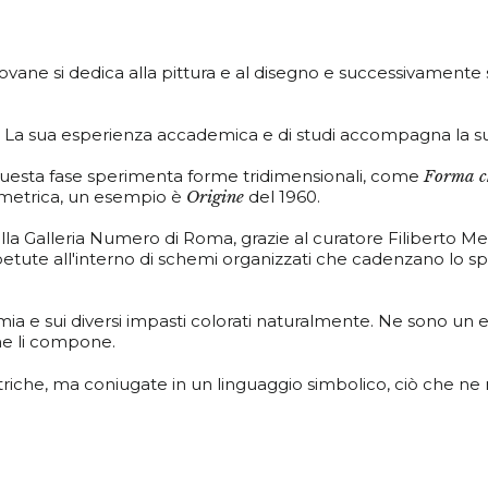
vane si dedica alla pittura e al disegno e successivamente si
ino. La sua esperienza accademica e di studi accompagna la sua
 questa fase sperimenta forme tridimensionali, come
Forma c
metrica, un esempio è
Origine
del 1960.
la Galleria Numero di Roma, grazie al curatore Filiberto Men
tute all'interno di schemi organizzati che cadenzano lo spa
mia e sui diversi impasti colorati naturalmente. Ne sono un
che li compone.
iche, ma coniugate in un linguaggio simbolico, ciò che ne ri