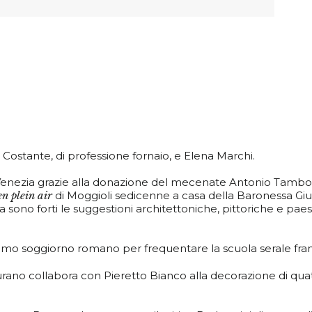
Costante, di professione fornaio, e Elena Marchi.
 di Venezia grazie alla donazione del mecenate Antonio Tamb
en plein
air
di Moggioli sedicenne a casa della Baronessa Giu
ia sono forti le suggestioni architettoniche, pittoriche e paes
rimo soggiorno romano per frequentare la scuola serale fra
rano collabora con Pieretto Bianco alla decorazione di quatt