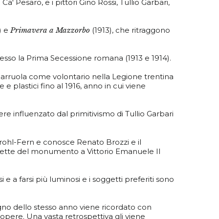
a' Pesaro, e i pittori Gino Rossi, Tullio Garbari,
) e
Primavera a Mazzorbo
(1913), che ritraggono
esso la Prima Secessione romana (1913 e 1914).
i arruola come volontario nella Legione trentina
e plastici fino al 1916, anno in cui viene
 influenzato dal primitivismo di Tullio Garbari
 Strohl-Fern e conosce Renato Brozzi e il
 lunette del monumento a Vittorio Emanuele II
i e a farsi più luminosi e i soggetti preferiti sono
no dello stesso anno viene ricordato con
opere. Una vasta retrospettiva gli viene