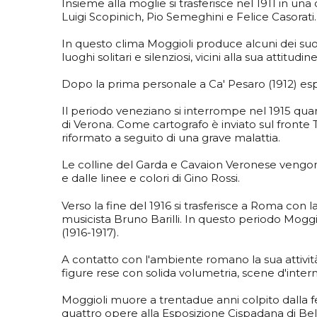
Insieme alla moglie si trasferisce nel 1911 in una 
Luigi Scopinich, Pio Semeghini e Felice Casorati.
In questo clima Moggioli produce alcuni dei su
luoghi solitari e silenziosi, vicini alla sua attitud
Dopo la prima personale a Ca' Pesaro (1912) esp
Il periodo veneziano si interrompe nel 1915 quan
di Verona. Come cartografo è inviato sul fronte Tr
riformato a seguito di una grave malattia.
Le colline del Garda e Cavaion Veronese vengono
e dalle linee e colori di Gino Rossi.
Verso la fine del 1916 si trasferisce a Roma con l
musicista
Bruno Barilli. In questo periodo Moggi
(1916-1917).
A contatto con l'ambiente romano la sua attività art
figure rese con solida volumetria, scene d'intern
Moggioli muore a trentadue anni colpito dalla 
quattro opere alla Esposizione Cispadana di Bell