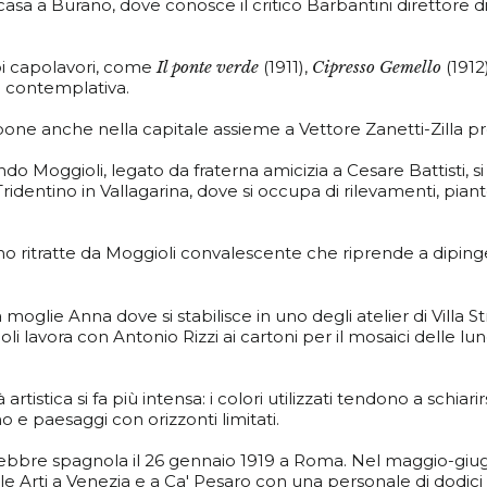
casa a Burano, dove conosce il critico Barbantini direttore di C
oi capolavori, come
Il ponte verde
(1911),
Cipresso Gemello
(1912
ine contemplativa.
one anche nella capitale assieme a Vettore Zanetti-Zilla pr
do Moggioli, legato da fraterna amicizia a Cesare Battisti, s
identino in Vallagarina, dove si occupa di rilevamenti, piante 
 ritratte da Moggioli convalescente che riprende a dipingere
a moglie Anna dove si stabilisce in uno degli atelier di Villa
oli lavora con Antonio Rizzi ai cartoni per il mosaici delle
istica si fa più intensa: i colori utilizzati tendono a schiarirs
o e paesaggi con orizzonti limitati.
febbre spagnola il 26 gennaio 1919 a Roma. Nel maggio-giug
e Arti a Venezia e a Ca' Pesaro con una personale di dodici 