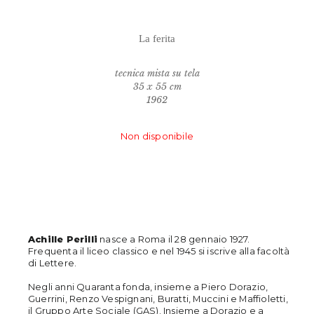
La ferita
tecnica mista su tela
35 x 55 cm
1962
Non disponibile
Achille Perilli
nasce a Roma il 28 gennaio 1927.
Frequenta il liceo classico e nel 1945 si iscrive alla facoltà
di Lettere.
Negli anni Quaranta fonda, insieme a Piero Dorazio,
Guerrini, Renzo Vespignani, Buratti, Muccini e Maffioletti,
il Gruppo Arte Sociale (GAS). Insieme a Dorazio e a