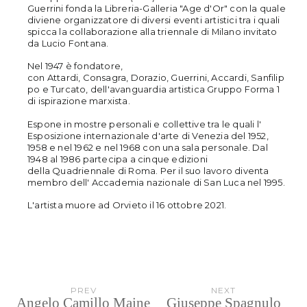
Guerrini fonda la Libreria-Galleria "Age d'Or" con la quale
diviene organizzatore di diversi eventi artistici tra i quali
spicca la collaborazione alla triennale di Milano invitato
da Lucio Fontana.
Nel 1947 è fondatore,
con Attardi, Consagra, Dorazio, Guerrini, Accardi, Sanfilip
po e Turcato, dell'avanguardia artistica Gruppo Forma 1
di ispirazione marxista.
Espone in mostre personali e collettive tra le quali l'
Esposizione internazionale d'arte di Venezia del 1952,
1958 e nel 1962 e nel 1968 con una sala personale. Dal
1948 al 1986 partecipa a cinque edizioni
della Quadriennale di Roma. Per il suo lavoro diventa
membro dell' Accademia nazionale di San Luca nel 1995.
L'artista muore ad Orvieto il 16 ottobre 2021.
PREV
NEXT
Angelo Camillo Maine
Giuseppe Spagnulo